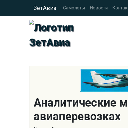
ЗетАвиа
Самолеты
Новости
Контак
Аналитические м
авиаперевозках